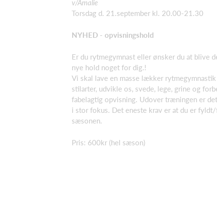
v/Amalie
Torsdag d. 21.september kl. 20.00-21.30
NYHED - opvisningshold
Er du rytmegymnast eller ønsker du at blive d
nye hold noget for dig.!
Vi skal lave en masse lækker rytmegymnastik i
stilarter, udvikle os, svede, lege, grine og for
fabelagtig opvisning. Udover træningen er det
i stor fokus. Det eneste krav er at du er fyldt/
sæsonen.
Pris: 600kr (hel sæson)